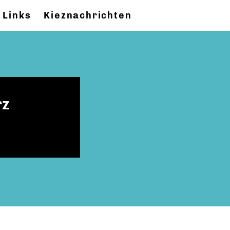
Links
Kieznachrichten
rz