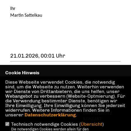
Ihr
Martin Sattelkau
21.01.2026, 00:01 Uhr
Cookie Hinweis
Diese Webseite verwendet Cookies, die notwendig
sind, um die Webseite zu nutzen. Weiterhin verwenden
wir Dienste von Drittanbietern, die uns helfen, unser
Webangebot zu verbessern (Website-Optmierung). Für
die Verwendung bestimmter Dienste, benötigen wir
Ihre Einwilligung. Ihre Einwilligung können Sie jederzeit
IMPRESSUM
widerrufen. Weitere Informationen finden Sie in
DATENSCHUTZ
unserer
Datenschutzerklärung
.
KONTAKT
Technisch notwendige Cookies (
Übersicht
)
Die notwendigen Cookies werden allein für den