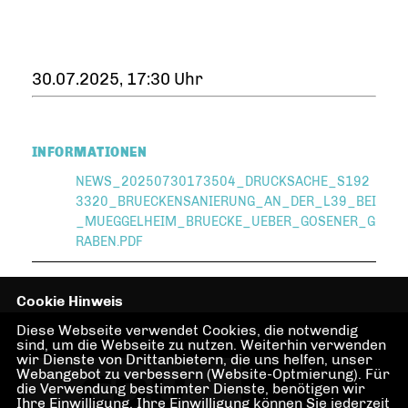
30.07.2025, 17:30 Uhr
INFORMATIONEN
NEWS_20250730173504_DRUCKSACHE_S192
3320_BRUECKENSANIERUNG_AN_DER_L39_BEI
_MUEGGELHEIM_BRUECKE_UEBER_GOSENER_G
RABEN.PDF
Cookie Hinweis
Diese Webseite verwendet Cookies, die notwendig
sind, um die Webseite zu nutzen. Weiterhin verwenden
wir Dienste von Drittanbietern, die uns helfen, unser
Webangebot zu verbessern (Website-Optmierung). Für
die Verwendung bestimmter Dienste, benötigen wir
Ihre Einwilligung. Ihre Einwilligung können Sie jederzeit