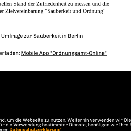
ellen Stand der Zufriedenheit zu messen und die
r Zielvereinbarung "Sauberkeit und Ordnung"
:
Umfrage zur Sauberkeit in Berlin
erladen:
Mobile App "Ordnungsamt-Online"
d, um die Webseite zu nutzen. Weiterhin verwenden wir Dien
die Verwendung bestimmter Dienste, benötigen wir Ihre Einw
serer
Datenschutzerklärung
.