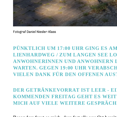
Fotograf Daniel Niesler-Klass
PÜNKTLICH UM 17:00 UHR GING ES AM
LIENHARDWEG / ZUM LANGEN SEE LO
ANWOHNERINNEN UND ANWOHNERN LIE
ARTEN. GEGEN 19:00 UHR VERABSCHI
IELEN DANK FÜR DEN OFFENEN AUS
DER GETRÄNKEVORRAT IST LEER - E
KOMMENDEN FREITAG GEHT ES WEITE
ICH AUF VIELE WEITERE GESPRÄCHE