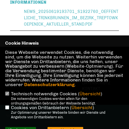
INFORMATIONEN
NEWS_20250619193701_S1922760_OEFFENT
LICHE_TRINKBRUNNEN_IM_BEZIRK_TREPTOWK
OEPENICK_AKTUELLER_STAND.PDF
Cookie Hinweis
Diese Webseite verwendet Cookies, die notwendig
sind, um die Webseite zu nutzen. Weiterhin verwenden
wir Dienste von Drittanbietern, die uns helfen, unser
Webangebot zu verbessern (Website-Optmierung). Für
die Verwendung bestimmter Dienste, benötigen wir
Ihre Einwilligung. Ihre Einwilligung können Sie jederzeit
IMPRESSUM
widerrufen. Weitere Informationen finden Sie in
DATENSCHUTZ
unserer
Datenschutzerklärung
.
KONTAKT
Technisch notwendige Cookies (
Übersicht
)
Die notwendigen Cookies werden allein für den
ordnungsgemäßen Gebrauch der Webseite benötigt.
Cookies von Drittanbietern (
Übersicht
)
@2026 Dr. Martin Sattelkau,
Zur Optimierung unserer Webseite binden wir Dienste und
Mitglied des Abgeordnetenhauses
Angebote von Drittanbietern ein.
von Berlin
Alle Rechte vorbehalten.