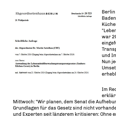
Berlin
Baden
Küchen
"Lebe
war 20
eingef
Transp
und I
Nun je
Umset
erheb
Im Re
erklär
Mittwoch: "Wir planen, dem Senat die Aufhebu
Grundlagen für das Gesetz sind nicht vorhande
und Experten seit längerem kritisieren: Ohne 