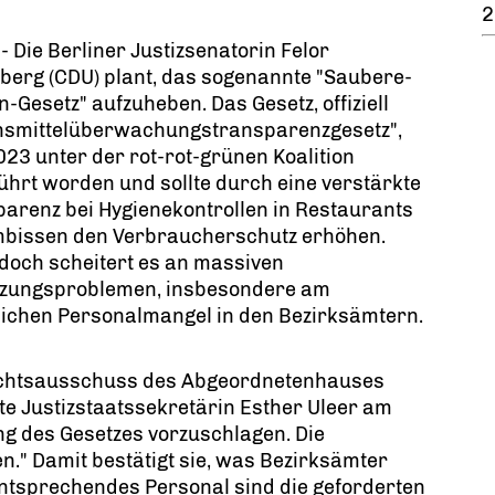
2
 - Die Berliner Justizsenatorin Felor
berg (CDU) plant, das sogenannte "Saubere-
-Gesetz" aufzuheben. Das Gesetz, offiziell
nsmittelüberwachungstransparenzgesetz",
23 unter der rot-rot-grünen Koalition
ührt worden und sollte durch eine verstärkte
arenz bei Hygienekontrollen in Restaurants
mbissen den Verbraucherschutz erhöhen.
doch scheitert es an massiven
zungsproblemen, insbesondere am
lichen Personalmangel in den Bezirksämtern.
chtsausschuss des Abgeordnetenhauses
te Justizstaatssekretärin Esther Uleer am
ng des Gesetzes vorzuschlagen. Die
n." Damit bestätigt sie, was Bezirksämter
entsprechendes Personal sind die geforderten