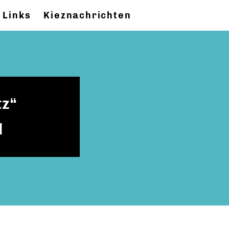
Links
Kieznachrichten
tz“
l