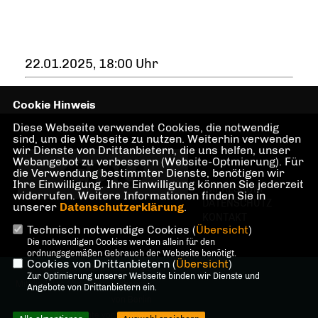
22.01.2025, 18:00 Uhr
Cookie Hinweis
Diese Webseite verwendet Cookies, die notwendig
sind, um die Webseite zu nutzen. Weiterhin verwenden
wir Dienste von Drittanbietern, die uns helfen, unser
Webangebot zu verbessern (Website-Optmierung). Für
die Verwendung bestimmter Dienste, benötigen wir
Ihre Einwilligung. Ihre Einwilligung können Sie jederzeit
IMPRESSUM
widerrufen. Weitere Informationen finden Sie in
DATENSCHUTZ
unserer
Datenschutzerklärung
.
KONTAKT
Technisch notwendige Cookies (
Übersicht
)
Die notwendigen Cookies werden allein für den
ordnungsgemäßen Gebrauch der Webseite benötigt.
Cookies von Drittanbietern (
Übersicht
)
@2026 Dr. Martin Sattelkau,
Zur Optimierung unserer Webseite binden wir Dienste und
Mitglied des Abgeordnetenhauses
Angebote von Drittanbietern ein.
von Berlin
Alle Rechte vorbehalten.