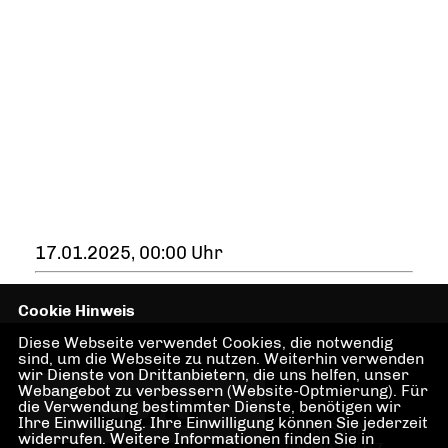
17.01.2025, 00:00 Uhr
Cookie Hinweis
Diese Webseite verwendet Cookies, die notwendig
sind, um die Webseite zu nutzen. Weiterhin verwenden
wir Dienste von Drittanbietern, die uns helfen, unser
Webangebot zu verbessern (Website-Optmierung). Für
die Verwendung bestimmter Dienste, benötigen wir
Ihre Einwilligung. Ihre Einwilligung können Sie jederzeit
IMPRESSUM
widerrufen. Weitere Informationen finden Sie in