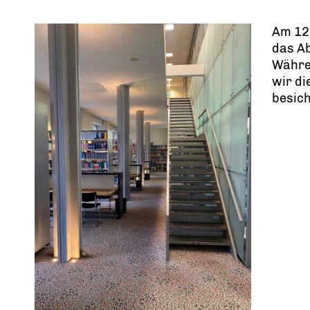
Am 12.
das A
Währe
wir di
besich