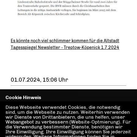
Es könnte noch viel schlimmer kommen für die Altstadt
Tagesspiegel Newsletter - Treptow-Köpenick 1.7.2024
01.07.2024, 15:06 Uhr
Cookie Hinweis
Diese Webseite verwendet Cookies, die notwendig
sind, um die Webseite zu nutzen. Weiterhin verwenden
wir Dienste von Drittanbietern, die uns helfen, unser
Webangebot zu verbessern (Website-Optmierung). Für
die Verwendung bestimmter Dienste, benötigen wir
Ihre Einwilligung. Ihre Einwilligung können Sie jederzeit
IMPRESSUM
widerrufen. Weitere Informationen finden Sie in