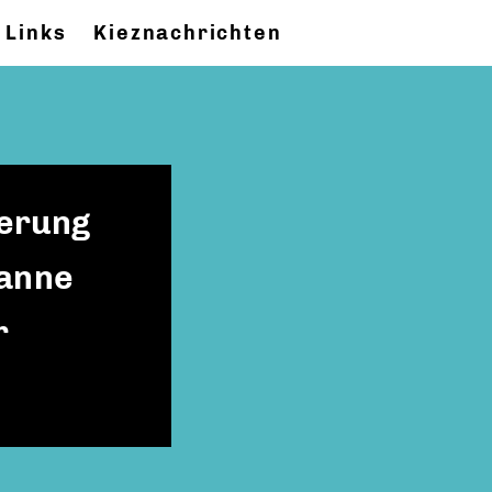
Links
Kieznachrichten
ierung
sanne
r