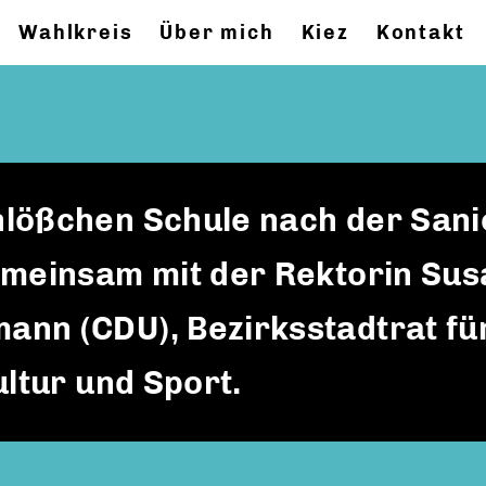
Wahlkreis
Über mich
Kiez
Kontakt
hlößchen Schule nach der San
emeinsam mit der Rektorin Su
nn (CDU), Bezirksstadtrat fü
ultur und Sport.