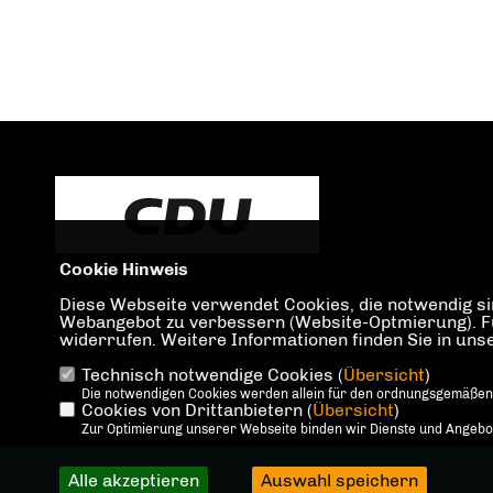
Cookie Hinweis
Diese Webseite verwendet Cookies, die notwendig sin
Webangebot zu verbessern (Website-Optmierung). Für 
widerrufen. Weitere Informationen finden Sie in un
Technisch notwendige Cookies (
Übersicht
)
IMPRESSUM
DATENSCHUTZ
KONTAKT
Die notwendigen Cookies werden allein für den ordnungsgemäßen
Cookies von Drittanbietern (
Übersicht
)
Zur Optimierung unserer Webseite binden wir Dienste und Angebote
Alle akzeptieren
Auswahl speichern
@2026 Dr. Martin Sattelkau, Mitglied des Abgeordnetenhauses