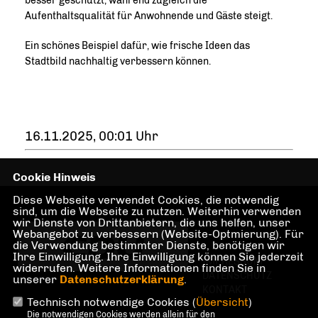
besser geschützt, während zugleich die
Aufenthaltsqualität für Anwohnende und Gäste steigt.
Ein schönes Beispiel dafür, wie frische Ideen das
Stadtbild nachhaltig verbessern können.
16.11.2025, 00:01 Uhr
Cookie Hinweis
Diese Webseite verwendet Cookies, die notwendig
sind, um die Webseite zu nutzen. Weiterhin verwenden
wir Dienste von Drittanbietern, die uns helfen, unser
Webangebot zu verbessern (Website-Optmierung). Für
die Verwendung bestimmter Dienste, benötigen wir
Ihre Einwilligung. Ihre Einwilligung können Sie jederzeit
IMPRESSUM
widerrufen. Weitere Informationen finden Sie in
DATENSCHUTZ
unserer
Datenschutzerklärung
.
KONTAKT
Technisch notwendige Cookies (
Übersicht
)
Die notwendigen Cookies werden allein für den